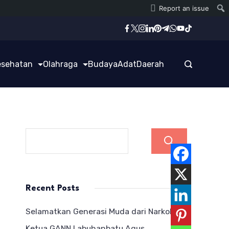
Report an issue
esehatan
Olahraga
Budaya
Adat
Daerah
Cari
Recent Posts
Selamatkan Generasi Muda dari Narkoba,
Ketua GANN Labuhanbatu Agus