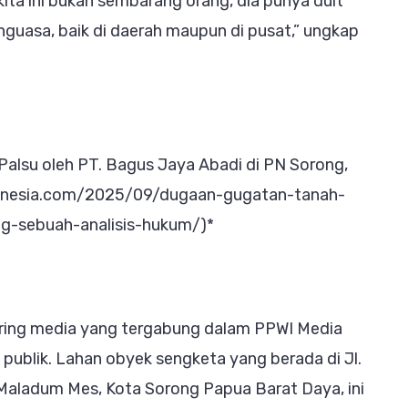
kita ini bukan sembarang orang, dia punya duit
nguasa, baik di daerah maupun di pusat,” ungkap
 Palsu oleh PT. Bagus Jaya Abadi di PN Sorong,
ndonesia.com/2025/09/dugaan-gugatan-tanah-
ng-sebuah-analisis-hukum/)*
aring media yang tergabung dalam PPWI Media
 publik. Lahan obyek sengketa yang berada di Jl.
 Maladum Mes, Kota Sorong Papua Barat Daya, ini