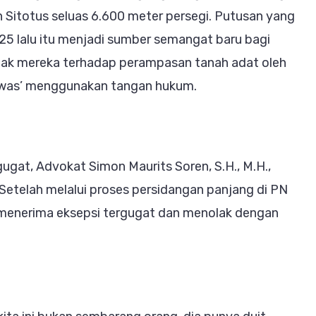
dalam
 Sitotus seluas 6.600 meter persegi. Putusan yang
Kasus
5 lalu itu menjadi sumber semangat baru bagi
‘Tipu-
hak mereka terhadap perampasan tanah adat oleh
tipu
nawas’ menggunakan tangan hukum.
Abunawas’
di
PN
ugat, Advokat Simon Maurits Soren, S.H., M.H.,
Sorong
Setelah melalui proses persidangan panjang di PN
 menerima eksepsi tergugat dan menolak dengan