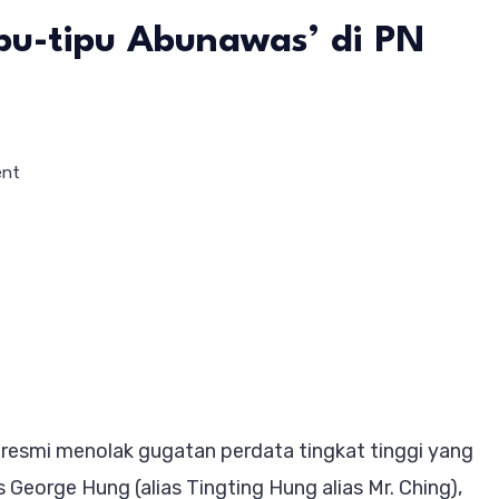
ipu-tipu Abunawas’ di PN
on
ent
Putusan
Bersejarah!
Majelis
Hakim
Tolak
Gugatan
PT.
 resmi menolak gugatan perdata tingkat tinggi yang
BJA
George Hung (alias Tingting Hung alias Mr. Ching),