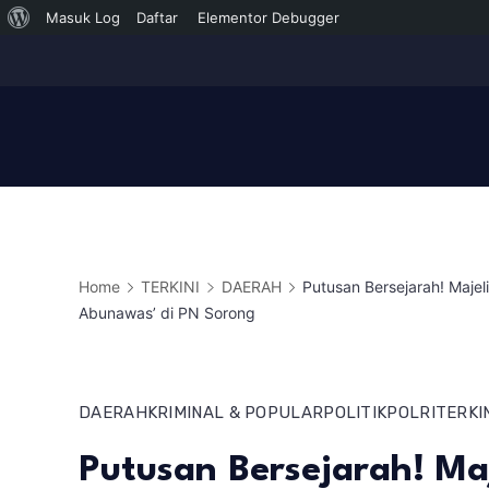
Tentang
Masuk Log
Daftar
Elementor Debugger
Skip
WordPress
to
content
Home
TERKINI
DAERAH
Putusan Bersejarah! Majel
Abunawas’ di PN Sorong
DAERAH
KRIMINAL & POPULAR
POLITIK
POLRI
TERKI
Putusan Bersejarah! Ma