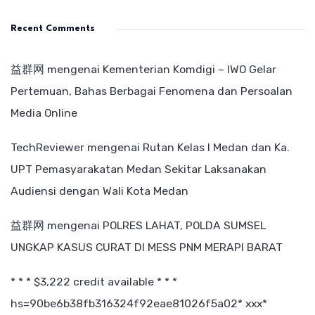
Recent Comments
益群网
mengenai
Kementerian Komdigi – IWO Gelar
Pertemuan, Bahas Berbagai Fenomena dan Persoalan
Media Online
TechReviewer
mengenai
Rutan Kelas I Medan dan Ka.
UPT Pemasyarakatan Medan Sekitar Laksanakan
Audiensi dengan Wali Kota Medan
益群网
mengenai
POLRES LAHAT, POLDA SUMSEL
UNGKAP KASUS CURAT DI MESS PNM MERAPI BARAT
* * * $3,222 credit available * * *
hs=90be6b38fb316324f92eae81026f5a02* ххх*