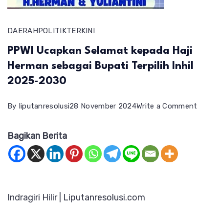
DAERAH
POLITIK
TERKINI
PPWI Ucapkan Selamat kepada Haji
Herman sebagai Bupati Terpilih Inhil
2025-2030
on
By
liputanresolusi
28 November 2024
Write a Comment
PPWI
Bagikan Berita
Ucapk
Selam
kepad
Haji
Indragiri Hilir | Liputanresolusi.com
Herm
sebag