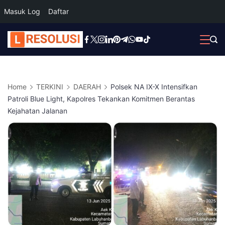
Masuk Log
Daftar
Skip
to
content
Home
TERKINI
DAERAH
Polsek NA IX-X Intensifkan
Patroli Blue Light, Kapolres Tekankan Komitmen Berantas
Kejahatan Jalanan