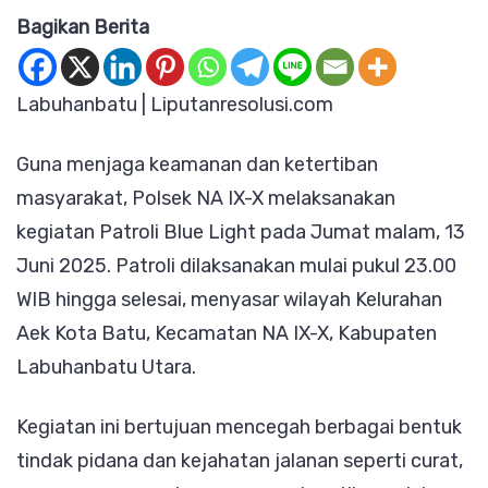
Bagikan Berita
NA
IX-
X
Labuhanbatu | Liputanresolusi.com
Intensifkan
Guna menjaga keamanan dan ketertiban
Patroli
masyarakat, Polsek NA IX-X melaksanakan
Blue
kegiatan Patroli Blue Light pada Jumat malam, 13
Light,
Juni 2025. Patroli dilaksanakan mulai pukul 23.00
Kapolres
WIB hingga selesai, menyasar wilayah Kelurahan
Tekankan
Aek Kota Batu, Kecamatan NA IX-X, Kabupaten
Komitmen
Labuhanbatu Utara.
Berantas
Kejahatan
Kegiatan ini bertujuan mencegah berbagai bentuk
Jalanan
tindak pidana dan kejahatan jalanan seperti curat,