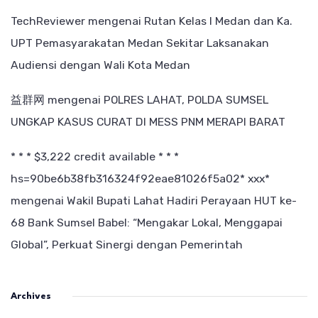
TechReviewer
mengenai
Rutan Kelas I Medan dan Ka.
UPT Pemasyarakatan Medan Sekitar Laksanakan
Audiensi dengan Wali Kota Medan
益群网
mengenai
POLRES LAHAT, POLDA SUMSEL
UNGKAP KASUS CURAT DI MESS PNM MERAPI BARAT
* * * $3,222 credit available * * *
hs=90be6b38fb316324f92eae81026f5a02* ххх*
mengenai
Wakil Bupati Lahat Hadiri Perayaan HUT ke-
68 Bank Sumsel Babel: “Mengakar Lokal, Menggapai
Global”, Perkuat Sinergi dengan Pemerintah
Archives