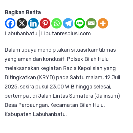
Polsek
Bagikan Berita
Bilah
Hulu
Gelar
Labuhanbatu | Liputanresolusi.com
Razia
Dalam upaya menciptakan situasi kamtibmas
KRYD
yang aman dan kondusif, Polsek Bilah Hulu
di
melaksanakan kegiatan Razia Kepolisian yang
Jalinsum
Ditingkatkan (KRYD) pada Sabtu malam, 12 Juli
Desa
2025, sekira pukul 23.00 WIB hingga selesai,
Perbaungan
bertempat di Jalan Lintas Sumatera (Jalinsum)
Berantas
Desa Perbaungan, Kecamatan Bilah Hulu,
3C
Kabupaten Labuhanbatu.
dan
Geng
Motor