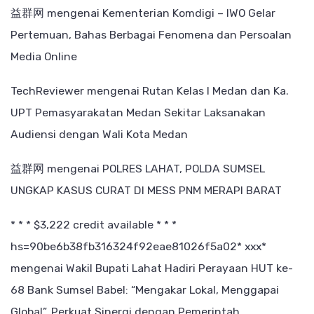
益群网
mengenai
Kementerian Komdigi – IWO Gelar
Pertemuan, Bahas Berbagai Fenomena dan Persoalan
Media Online
TechReviewer
mengenai
Rutan Kelas I Medan dan Ka.
UPT Pemasyarakatan Medan Sekitar Laksanakan
Audiensi dengan Wali Kota Medan
益群网
mengenai
POLRES LAHAT, POLDA SUMSEL
UNGKAP KASUS CURAT DI MESS PNM MERAPI BARAT
* * * $3,222 credit available * * *
hs=90be6b38fb316324f92eae81026f5a02* ххх*
mengenai
Wakil Bupati Lahat Hadiri Perayaan HUT ke-
68 Bank Sumsel Babel: “Mengakar Lokal, Menggapai
Global”, Perkuat Sinergi dengan Pemerintah