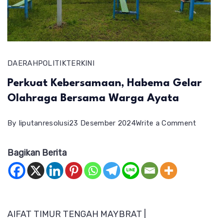
DAERAH
POLITIK
TERKINI
Perkuat Kebersamaan, Habema Gelar
Olahraga Bersama Warga Ayata
on
By
liputanresolusi
23 Desember 2024
Write a Comment
Perku
Bagikan Berita
Keber
Habe
Gelar
Olahr
AIFAT TIMUR TENGAH MAYBRAT |
Bersa