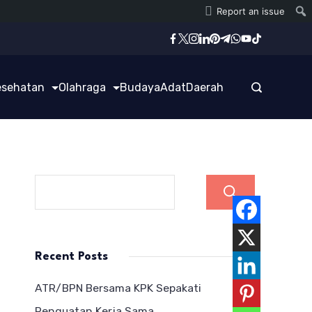
Report an issue
esehatan
Olahraga
Budaya
Adat
Daerah
Cari
Recent Posts
ATR/BPN Bersama KPK Sepakati
Penguatan Kerja Sama