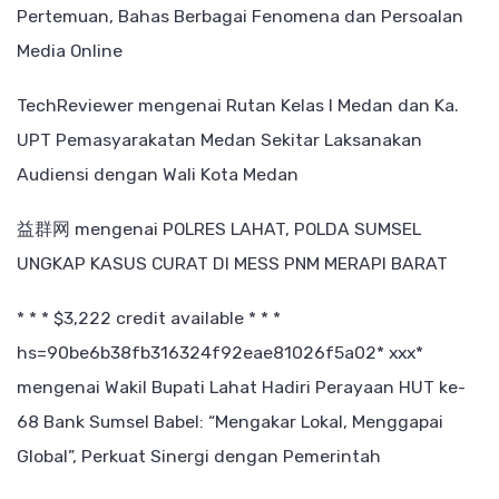
Pertemuan, Bahas Berbagai Fenomena dan Persoalan
Media Online
TechReviewer
mengenai
Rutan Kelas I Medan dan Ka.
UPT Pemasyarakatan Medan Sekitar Laksanakan
Audiensi dengan Wali Kota Medan
益群网
mengenai
POLRES LAHAT, POLDA SUMSEL
UNGKAP KASUS CURAT DI MESS PNM MERAPI BARAT
* * * $3,222 credit available * * *
hs=90be6b38fb316324f92eae81026f5a02* ххх*
mengenai
Wakil Bupati Lahat Hadiri Perayaan HUT ke-
68 Bank Sumsel Babel: “Mengakar Lokal, Menggapai
Global”, Perkuat Sinergi dengan Pemerintah