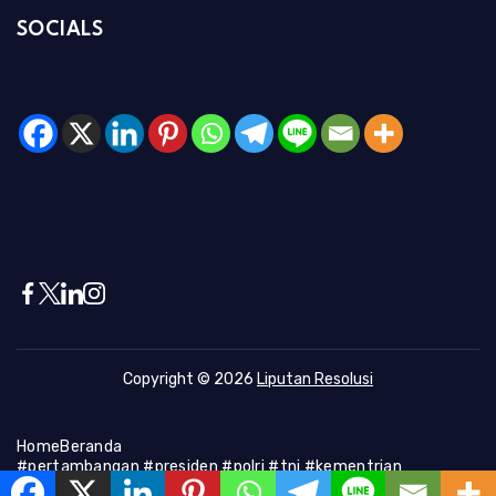
SOCIALS
Copyright © 2026
Liputan Resolusi
Home
Beranda
#pertambangan #presiden #polri #tni #kementrian
#presiden #Kapolri #indonesia