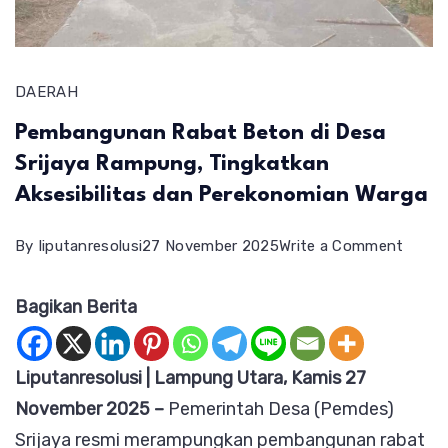
DAERAH
Pembangunan Rabat Beton di Desa
Srijaya Rampung, Tingkatkan
Aksesibilitas dan Perekonomian Warga
on
By
liputanresolusi
27 November 2025
Write a Comment
Pemb
Bagikan Berita
Rabat
Beton
di
Liputanresolusi | Lampung Utara, Kamis 27
Desa
November 2025 –
Pemerintah Desa (Pemdes)
Srijay
Srijaya resmi merampungkan pembangunan rabat