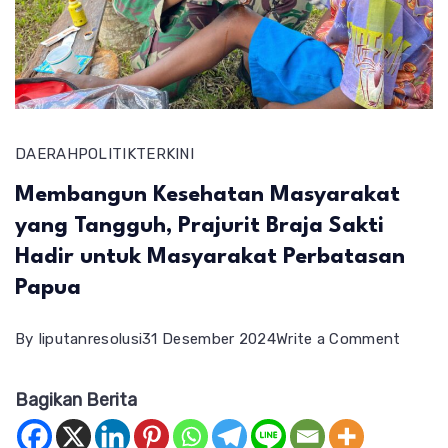
DAERAH
POLITIK
TERKINI
Membangun Kesehatan Masyarakat
yang Tangguh, Prajurit Braja Sakti
Hadir untuk Masyarakat Perbatasan
Papua
on
By
liputanresolusi
31 Desember 2024
Write a Comment
Memb
Bagikan Berita
Keseh
Masya