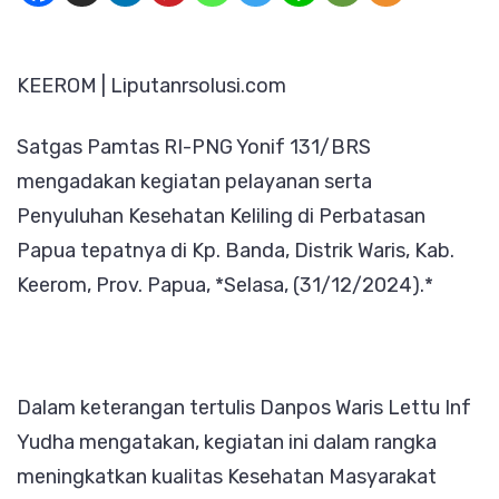
yang
Tangg
KEEROM | Liputanrsolusi.com
Prajuri
Braja
Satgas Pamtas RI-PNG Yonif 131/BRS
Sakti
mengadakan kegiatan pelayanan serta
Hadir
Penyuluhan Kesehatan Keliling di Perbatasan
untuk
Papua tepatnya di Kp. Banda, Distrik Waris, Kab.
Masya
Keerom, Prov. Papua, *Selasa, (31/12/2024).*
Perba
Papua
Dalam keterangan tertulis Danpos Waris Lettu Inf
Yudha mengatakan, kegiatan ini dalam rangka
meningkatkan kualitas Kesehatan Masyarakat