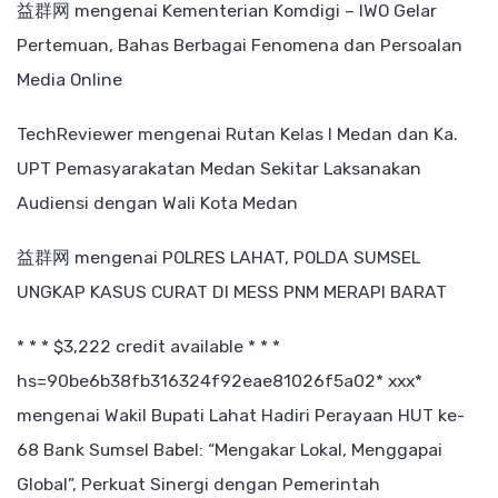
益群网
mengenai
Kementerian Komdigi – IWO Gelar
Pertemuan, Bahas Berbagai Fenomena dan Persoalan
Media Online
TechReviewer
mengenai
Rutan Kelas I Medan dan Ka.
UPT Pemasyarakatan Medan Sekitar Laksanakan
Audiensi dengan Wali Kota Medan
益群网
mengenai
POLRES LAHAT, POLDA SUMSEL
UNGKAP KASUS CURAT DI MESS PNM MERAPI BARAT
* * * $3,222 credit available * * *
hs=90be6b38fb316324f92eae81026f5a02* ххх*
mengenai
Wakil Bupati Lahat Hadiri Perayaan HUT ke-
68 Bank Sumsel Babel: “Mengakar Lokal, Menggapai
Global”, Perkuat Sinergi dengan Pemerintah