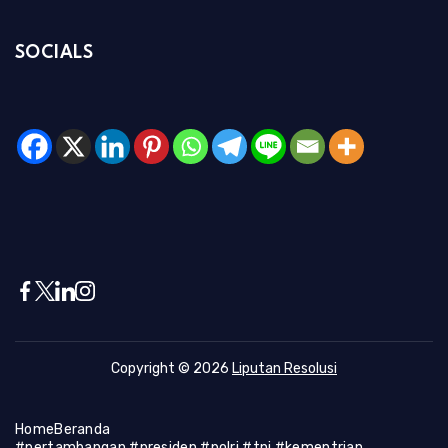
SOCIALS
Copyright © 2026
Liputan Resolusi
Home
Beranda
#pertambangan #presiden #polri #tni #kementrian