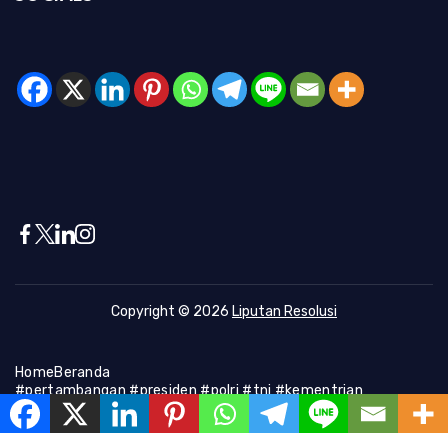
Copyright © 2026
Liputan Resolusi
Home
Beranda
#pertambangan #presiden #polri #tni #kementrian
#presiden #Kapolri #indonesia