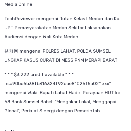
Media Online
TechReviewer
mengenai
Rutan Kelas I Medan dan Ka.
UPT Pemasyarakatan Medan Sekitar Laksanakan
Audiensi dengan Wali Kota Medan
益群网
mengenai
POLRES LAHAT, POLDA SUMSEL
UNGKAP KASUS CURAT DI MESS PNM MERAPI BARAT
* * * $3,222 credit available * * *
hs=90be6b38fb316324f92eae81026f5a02* ххх*
mengenai
Wakil Bupati Lahat Hadiri Perayaan HUT ke-
68 Bank Sumsel Babel: “Mengakar Lokal, Menggapai
Global”, Perkuat Sinergi dengan Pemerintah