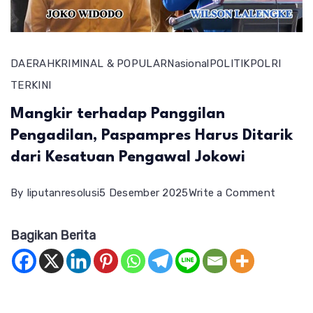
DAERAH
KRIMINAL & POPULAR
Nasional
POLITIK
POLRI
TERKINI
Mangkir terhadap Panggilan
Pengadilan, Paspampres Harus Ditarik
dari Kesatuan Pengawal Jokowi
on
By
liputanresolusi
5 Desember 2025
Write a Comment
Mangki
Bagikan Berita
terhad
Panggi
Pengadi
Paspam