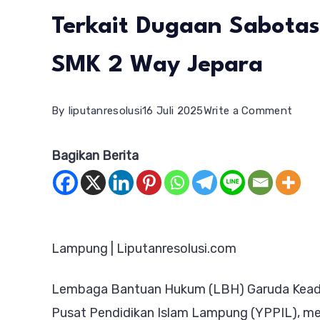
Terkait Dugaan Sabota
SMK 2 Way Jepara
on
By
liputanresolusi
16 Juli 2025
Write a Comment
LBH
Bagikan Berita
Garu
Keadi
Indon
Damp
Lampung | Liputanresolusi.com
YPPI
Terka
Lembaga Bantuan Hukum (LBH) Garuda Keadil
Duga
Pusat Pendidikan Islam Lampung (YPPIL), m