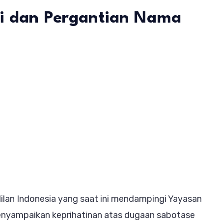
si dan Pergantian Nama
da
lan
esia
ingi
L
it
an Indonesia yang saat ini mendampingi Yayasan
an
enyampaikan keprihatinan atas dugaan sabotase