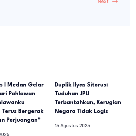
Next
s I Medan Gelar
Duplik Ilyas Sitorus:
ari Pahlawan
Tuduhan JPU
hlawanku
Terbantahkan, Kerugian
 Terus Bergerak
Negara Tidak Logis
an Perjuangan”
15 Agustus 2025
2025