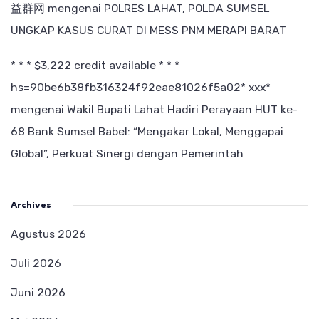
益群网
mengenai
POLRES LAHAT, POLDA SUMSEL
UNGKAP KASUS CURAT DI MESS PNM MERAPI BARAT
* * * $3,222 credit available * * *
hs=90be6b38fb316324f92eae81026f5a02* ххх*
mengenai
Wakil Bupati Lahat Hadiri Perayaan HUT ke-
68 Bank Sumsel Babel: “Mengakar Lokal, Menggapai
Global”, Perkuat Sinergi dengan Pemerintah
Archives
Agustus 2026
Juli 2026
Juni 2026