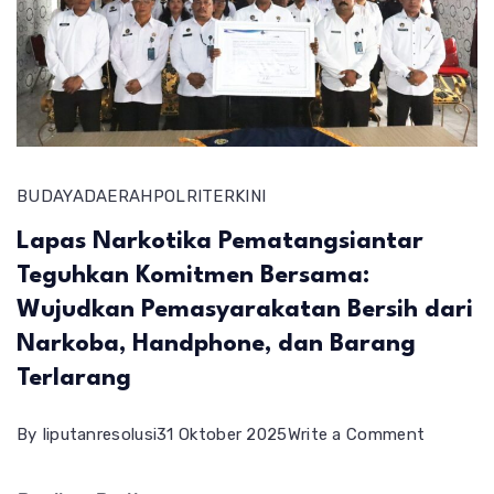
BUDAYA
DAERAH
POLRI
TERKINI
Lapas Narkotika Pematangsiantar
Teguhkan Komitmen Bersama:
Wujudkan Pemasyarakatan Bersih dari
Narkoba, Handphone, dan Barang
Terlarang
on
By
liputanresolusi
31 Oktober 2025
Write a Comment
Lapas