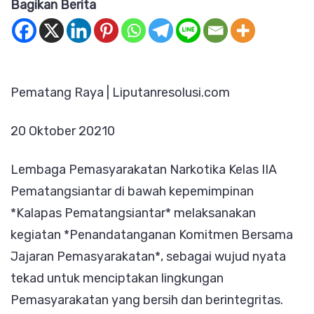
Bagikan Berita
Narkotik
Pematan
Teguhka
Komitm
Pematang Raya | Liputanresolusi.com
Bersama
Wujudka
20 Oktober 20210
Pemasya
Bersih
Lembaga Pemasyarakatan Narkotika Kelas IIA
dari
Pematangsiantar di bawah kepemimpinan
Narkoba,
*Kalapas Pematangsiantar* melaksanakan
Handpho
kegiatan *Penandatanganan Komitmen Bersama
dan
Jajaran Pemasyarakatan*, sebagai wujud nyata
Barang
tekad untuk menciptakan lingkungan
Terlaran
Pemasyarakatan yang bersih dan berintegritas.