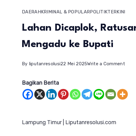
DAERAH
KRIMINAL & POPULAR
POLITIK
TERKINI
Lahan Dicaplok, Ratus
Mengadu ke Bupati
on
By
liputanresolusi
22 Mei 2025
Write a Comment
Laha
Bagikan Berita
Dicap
Ratu
Warg
Sri
Lampung Timur | Liputanresolusi.com
Pen
Men