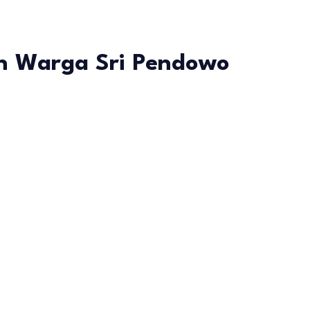
an Warga Sri Pendowo
n
lok,
san
a
dowo
gadu