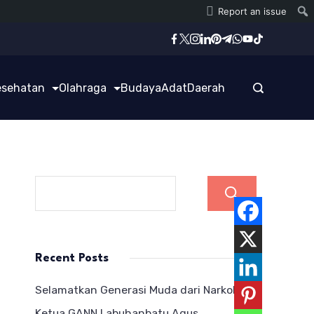
Report an issue
esehatan
Olahraga
Budaya
Adat
Daerah
Cari
Recent Posts
Selamatkan Generasi Muda dari Narkoba,
Ketua GANN Labuhanbatu Agus