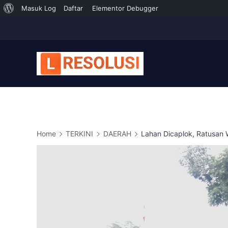
Tentang
Masuk Log
Daftar
Elementor Debugger
Skip
WordPress
to
content
Home
TERKINI
DAERAH
Lahan Dicaplok, Ratusan