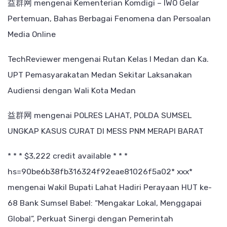
益群网
mengenai
Kementerian Komdigi – IWO Gelar
Pertemuan, Bahas Berbagai Fenomena dan Persoalan
Media Online
TechReviewer
mengenai
Rutan Kelas I Medan dan Ka.
UPT Pemasyarakatan Medan Sekitar Laksanakan
Audiensi dengan Wali Kota Medan
益群网
mengenai
POLRES LAHAT, POLDA SUMSEL
UNGKAP KASUS CURAT DI MESS PNM MERAPI BARAT
* * * $3,222 credit available * * *
hs=90be6b38fb316324f92eae81026f5a02* ххх*
mengenai
Wakil Bupati Lahat Hadiri Perayaan HUT ke-
68 Bank Sumsel Babel: “Mengakar Lokal, Menggapai
Global”, Perkuat Sinergi dengan Pemerintah