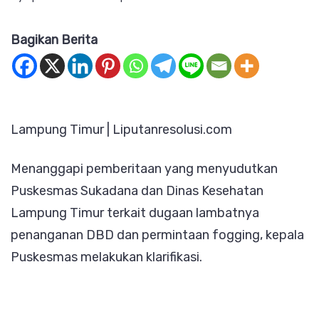
Klarifikasi
Bagikan Berita
Puskesmas
Sukadana
terkait
Berita
Lampung Timur | Liputanresolusi.com
Mengenai
Lambatnya
Menanggapi pemberitaan yang menyudutkan
Penanganan
Puskesmas Sukadana dan Dinas Kesehatan
DBD
Lampung Timur terkait dugaan lambatnya
dan
penanganan DBD dan permintaan fogging, kepala
Permintaan
Puskesmas melakukan klarifikasi.
Fogging