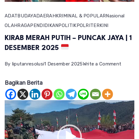
ADAT
BUDAYA
DAERAH
KRIMINAL & POPULAR
Nasional
OLAHRAGA
PENDIDIKAN
POLITIK
POLRI
TERKINI
KIRAB MERAH PUTIH – PUNCAK JAYA | 1
DESEMBER 2025
on
By
liputanresolusi
1 Desember 2025
Write a Comment
KIRAB
Bagikan Berita
MERAH
PUTIH
–
Pemutar
PUNCA
Video
JAYA
|