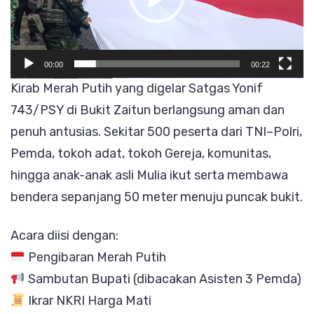
1
DESEM
2025
00:00
00:22
Kirab Merah Putih yang digelar Satgas Yonif
743/PSY di Bukit Zaitun berlangsung aman dan
penuh antusias. Sekitar 500 peserta dari TNI–Polri,
Pemda, tokoh adat, tokoh Gereja, komunitas,
hingga anak-anak asli Mulia ikut serta membawa
bendera sepanjang 50 meter menuju puncak bukit.
Acara diisi dengan:
Pengibaran Merah Putih
Sambutan Bupati (dibacakan Asisten 3 Pemda)
Ikrar NKRI Harga Mati