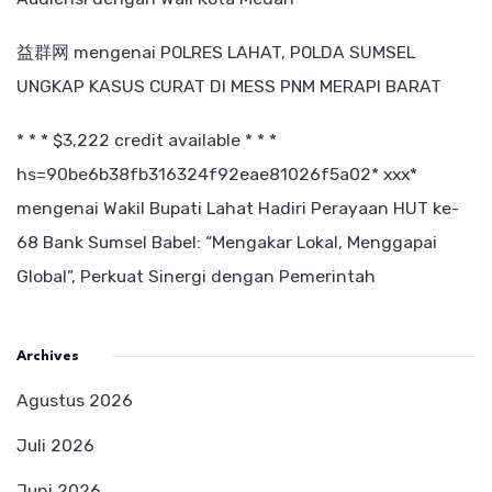
益群网
mengenai
POLRES LAHAT, POLDA SUMSEL
UNGKAP KASUS CURAT DI MESS PNM MERAPI BARAT
* * * $3,222 credit available * * *
hs=90be6b38fb316324f92eae81026f5a02* ххх*
mengenai
Wakil Bupati Lahat Hadiri Perayaan HUT ke-
68 Bank Sumsel Babel: “Mengakar Lokal, Menggapai
Global”, Perkuat Sinergi dengan Pemerintah
Archives
Agustus 2026
Juli 2026
Juni 2026