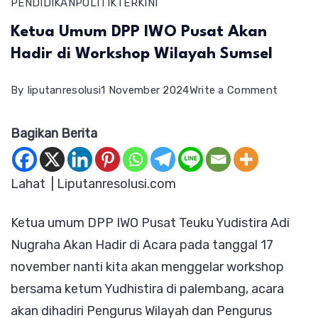
PENDIDIKAN
POLITIK
TERKINI
Ketua Umum DPP IWO Pusat Akan
Hadir di Workshop Wilayah Sumsel
on
By
liputanresolusi
1 November 2024
Write a Comment
Ketua
Bagikan Berita
Umum
DPP
IWO
Lahat | Liputanresolusi.com
Pusat
Ketua umum DPP IWO Pusat Teuku Yudistira Adi
Akan
Nugraha Akan Hadir di Acara pada tanggal 17
Hadir
november nanti kita akan menggelar workshop
di
bersama ketum Yudhistira di palembang, acara
Worksh
akan dihadiri Pengurus Wilayah dan Pengurus
Wilayah