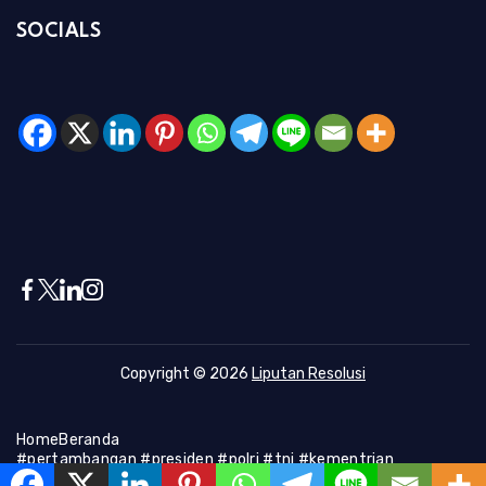
SOCIALS
Copyright © 2026
Liputan Resolusi
Home
Beranda
#pertambangan #presiden #polri #tni #kementrian
#presiden #Kapolri #indonesia