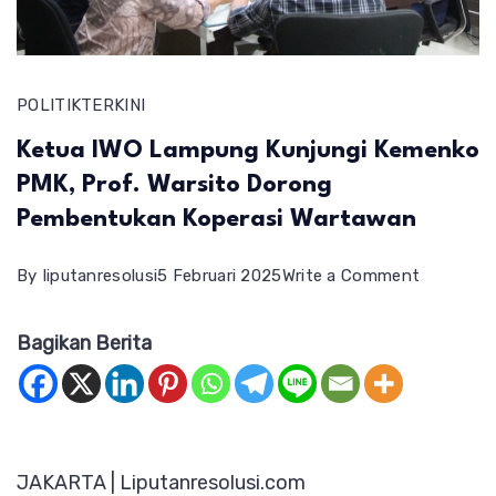
POLITIK
TERKINI
Ketua IWO Lampung Kunjungi Kemenko
PMK, Prof. Warsito Dorong
Pembentukan Koperasi Wartawan
on
By
liputanresolusi
5 Februari 2025
Write a Comment
Ketua
Bagikan Berita
IWO
Lampung
Kunjungi
Kemenko
JAKARTA | Liputanresolusi.com
PMK,