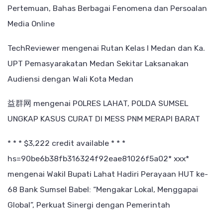
Pertemuan, Bahas Berbagai Fenomena dan Persoalan
Media Online
TechReviewer
mengenai
Rutan Kelas I Medan dan Ka.
UPT Pemasyarakatan Medan Sekitar Laksanakan
Audiensi dengan Wali Kota Medan
益群网
mengenai
POLRES LAHAT, POLDA SUMSEL
UNGKAP KASUS CURAT DI MESS PNM MERAPI BARAT
* * * $3,222 credit available * * *
hs=90be6b38fb316324f92eae81026f5a02* ххх*
mengenai
Wakil Bupati Lahat Hadiri Perayaan HUT ke-
68 Bank Sumsel Babel: “Mengakar Lokal, Menggapai
Global”, Perkuat Sinergi dengan Pemerintah