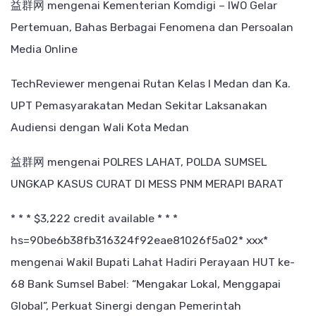
益群网
mengenai
Kementerian Komdigi – IWO Gelar
Pertemuan, Bahas Berbagai Fenomena dan Persoalan
Media Online
TechReviewer
mengenai
Rutan Kelas I Medan dan Ka.
UPT Pemasyarakatan Medan Sekitar Laksanakan
Audiensi dengan Wali Kota Medan
益群网
mengenai
POLRES LAHAT, POLDA SUMSEL
UNGKAP KASUS CURAT DI MESS PNM MERAPI BARAT
* * * $3,222 credit available * * *
hs=90be6b38fb316324f92eae81026f5a02* ххх*
mengenai
Wakil Bupati Lahat Hadiri Perayaan HUT ke-
68 Bank Sumsel Babel: “Mengakar Lokal, Menggapai
Global”, Perkuat Sinergi dengan Pemerintah