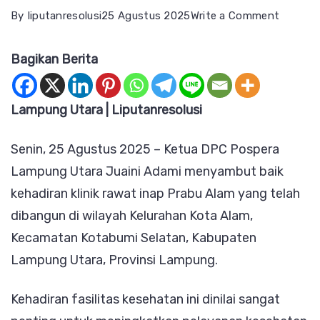
on
By
liputanresolusi
25 Agustus 2025
Write a Comment
Ketua
Bagikan Berita
DPC
Posper
Lampur
Lampung Utara | Liputanresolusi
Sambut
Senin, 25 Agustus 2025 – Ketua DPC Pospera
Baik
Lampung Utara Juaini Adami menyambut baik
Kehadir
kehadiran klinik rawat inap Prabu Alam yang telah
Klinik
dibangun di wilayah Kelurahan Kota Alam,
Rawat
Kecamatan Kotabumi Selatan, Kabupaten
Inap
Lampung Utara, Provinsi Lampung.
Prabu
Alam
Kehadiran fasilitas kesehatan ini dinilai sangat
di