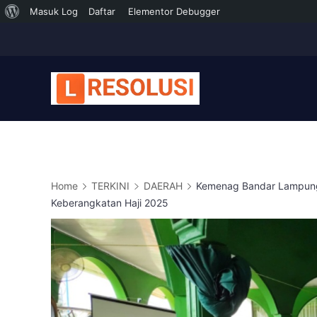
Tentang
Masuk Log
Daftar
Elementor Debugger
Skip
WordPress
to
content
Home
TERKINI
DAERAH
Kemenag Bandar Lampung 
Keberangkatan Haji 2025