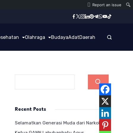
Report an issue
esehatan
Olahraga
Budaya
Adat
Daerah
Cari
Recent Posts
Selamatkan Generasi Muda dari Narkoba,
Ketua GANN Labuhanbatu Agus