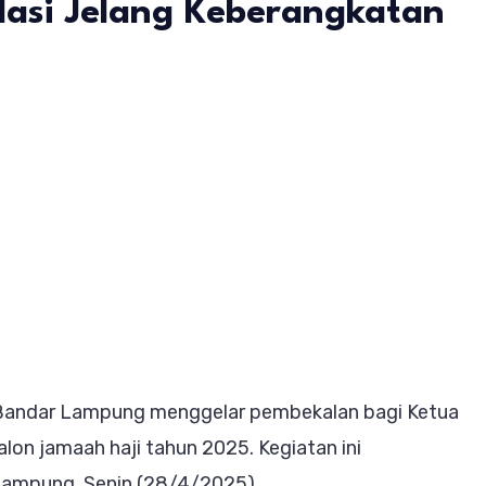
dasi Jelang Keberangkatan
enag
dar
pung
li
om
,
Bandar Lampung menggelar pembekalan bagi Ketua
ankan
on jamaah haji tahun 2025. Kegiatan ini
solidasi
Lampung, Senin (28/4/2025).