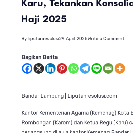
Karu, Tekankan Konsoli
Haji 2025
on
By
liputanresolusi
29 April 2025
Write a Comment
Kem
Bagikan Berita
Ban
Lam
Beka
Kar
Bandar Lampung | Liputanresolusi.com
dan
Karu
Kantor Kementerian Agama (Kemenag) Kota 
Tek
Rombongan (Karom) dan Ketua Regu (Karu) cal
Kon
berlangsung di aula kantor Kemenag Bandar 