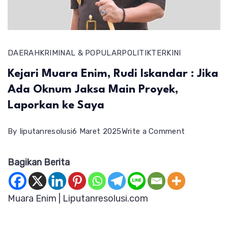
DAERAH
KRIMINAL & POPULAR
POLITIK
TERKINI
Kejari Muara Enim, Rudi Iskandar : Jika
Ada Oknum Jaksa Main Proyek,
Laporkan ke Saya
on
By
liputanresolusi
6 Maret 2025
Write a Comment
Kejari
Bagikan Berita
Muara
Enim,
Rudi
Muara Enim | Liputanresolusi.com
Iskandar
: