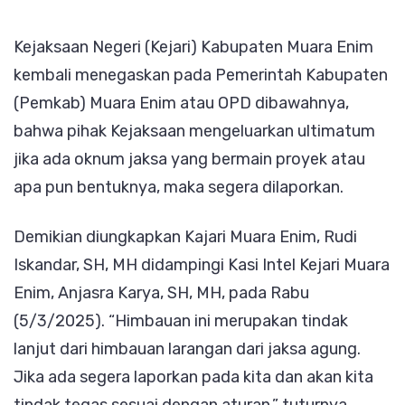
Jika
Kejaksaan Negeri (Kejari) Kabupaten Muara Enim
Ada
kembali menegaskan pada Pemerintah Kabupaten
Oknum
(Pemkab) Muara Enim atau OPD dibawahnya,
Jaksa
bahwa pihak Kejaksaan mengeluarkan ultimatum
Main
jika ada oknum jaksa yang bermain proyek atau
Proyek,
apa pun bentuknya, maka segera dilaporkan.
Laporkan
ke
Demikian diungkapkan Kajari Muara Enim, Rudi
Saya
Iskandar, SH, MH didampingi Kasi Intel Kejari Muara
Enim, Anjasra Karya, SH, MH, pada Rabu
(5/3/2025). “Himbauan ini merupakan tindak
lanjut dari himbauan larangan dari jaksa agung.
Jika ada segera laporkan pada kita dan akan kita
tindak tegas sesuai dengan aturan,” tuturnya.