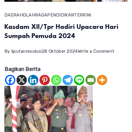
DAERAH
OLAHRAGA
PENDIDIKAN
TERKINI
Kasdam XII/Tpr Hadiri Upacara Hari
Sumpah Pemuda 2024
on
By
liputanresolusi
28 Oktober 2024
Write a Comment
Kasdam
Bagikan Berita
XII/Tpr
Hadiri
Upacara
Hari
Sumpah
Pemuda
2024