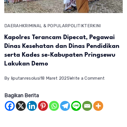
DAERAH
KRIMINAL & POPULAR
POLITIK
TERKINI
Kapolres Terancam Dipecat, Pegawai
Dinas Kesehatan dan Dinas Pendidikan
serta Kades se-Kabupaten Pringsewu
Lakukan Demo
on
By
liputanresolusi
18 Maret 2025
Write a Comment
Kapolres
Bagikan Berita
Terancam
Dipecat,
Pegawai
Dinas