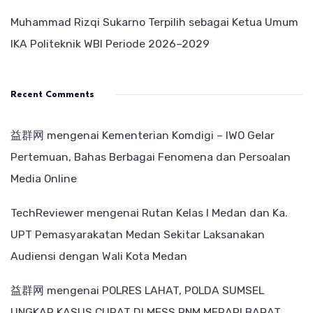
Muhammad Rizqi Sukarno Terpilih sebagai Ketua Umum
IKA Politeknik WBI Periode 2026–2029
Recent Comments
益群网
mengenai
Kementerian Komdigi – IWO Gelar
Pertemuan, Bahas Berbagai Fenomena dan Persoalan
Media Online
TechReviewer
mengenai
Rutan Kelas I Medan dan Ka.
UPT Pemasyarakatan Medan Sekitar Laksanakan
Audiensi dengan Wali Kota Medan
益群网
mengenai
POLRES LAHAT, POLDA SUMSEL
UNGKAP KASUS CURAT DI MESS PNM MERAPI BARAT