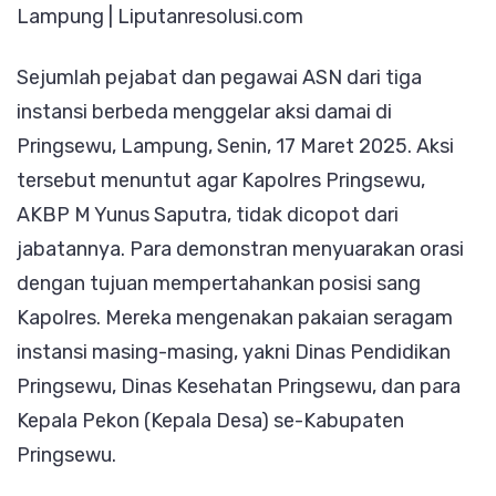
Lampung | Liputanresolusi.com
Kesehatan
dan
Sejumlah pejabat dan pegawai ASN dari tiga
Dinas
instansi berbeda menggelar aksi damai di
Pendidikan
Pringsewu, Lampung, Senin, 17 Maret 2025. Aksi
serta
tersebut menuntut agar Kapolres Pringsewu,
Kades
AKBP M Yunus Saputra, tidak dicopot dari
se-
jabatannya. Para demonstran menyuarakan orasi
Kabupaten
dengan tujuan mempertahankan posisi sang
Pringsewu
Kapolres. Mereka mengenakan pakaian seragam
Lakukan
instansi masing-masing, yakni Dinas Pendidikan
Demo
Pringsewu, Dinas Kesehatan Pringsewu, dan para
Kepala Pekon (Kepala Desa) se-Kabupaten
Pringsewu.