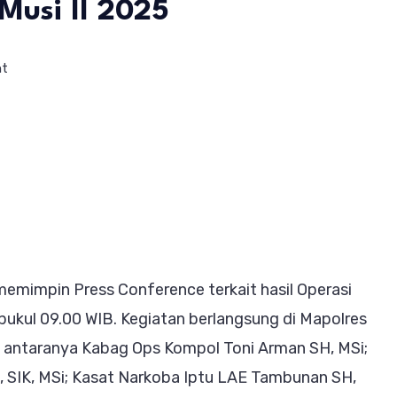
Musi II 2025
on
nt
Kapolres
Lahat
Serahkan
Motor
Korban
Curanmor,
Ungkap
emimpin Press Conference terkait hasil Operasi
Hasil
pukul 09.00 WIB. Kegiatan berlangsung di Mapolres
Ops
di antaranya Kabag Ops Kompol Toni Arman SH, MSi;
Sikat
 SIK, MSi; Kasat Narkoba Iptu LAE Tambunan SH,
Musi