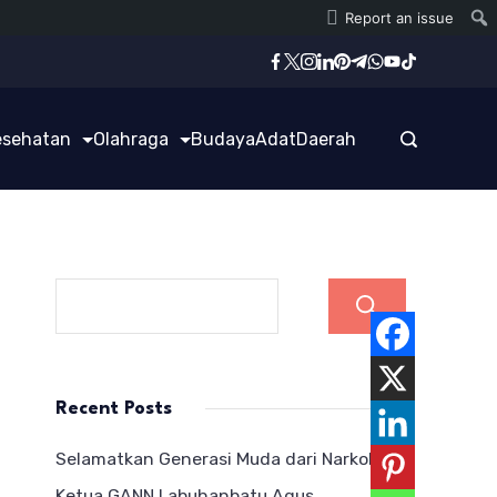
Report an issue
esehatan
Olahraga
Budaya
Adat
Daerah
Cari
Recent Posts
Selamatkan Generasi Muda dari Narkoba,
Ketua GANN Labuhanbatu Agus