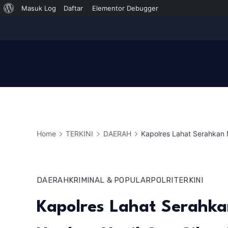
Tentang
Masuk Log
Daftar
Elementor Debugger
Skip
WordPress
to
content
Home
TERKINI
DAERAH
Kapolres Lahat Serahkan 
DAERAH
KRIMINAL & POPULAR
POLRI
TERKINI
Kapolres Lahat Serahk