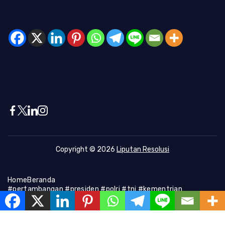
Copyright © 2026
Liputan Resolusi
Home
Beranda
#pertambangan #presiden #polri #tni #kementrian
#presiden #Kapolri #indonesia