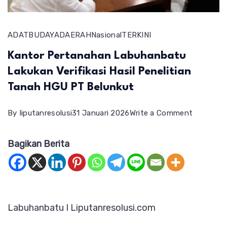
ADAT
BUDAYA
DAERAH
Nasional
TERKINI
Kantor Pertanahan Labuhanbatu
Lakukan Verifikasi Hasil Penelitian
Tanah HGU PT Belunkut
on
By
liputanresolusi
31 Januari 2026
Write a Comment
Kantor
Bagikan Berita
Pertanah
Labuhan
Lakukan
Verifikasi
Labuhanbatu I Liputanresolusi.com
Hasil
Penelitia