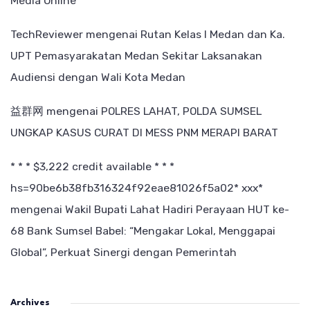
Media Online
TechReviewer
mengenai
Rutan Kelas I Medan dan Ka.
UPT Pemasyarakatan Medan Sekitar Laksanakan
Audiensi dengan Wali Kota Medan
益群网
mengenai
POLRES LAHAT, POLDA SUMSEL
UNGKAP KASUS CURAT DI MESS PNM MERAPI BARAT
* * * $3,222 credit available * * *
hs=90be6b38fb316324f92eae81026f5a02* ххх*
mengenai
Wakil Bupati Lahat Hadiri Perayaan HUT ke-
68 Bank Sumsel Babel: “Mengakar Lokal, Menggapai
Global”, Perkuat Sinergi dengan Pemerintah
Archives