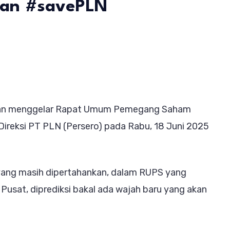
dan #savePLN
ng
S
,
akan menggelar Rapat Umum Pemegang Saham
ebohkan
ireksi PT PLN (Persero) pada Rabu, 18 Juni 2025
ulnya
tag
 yang masih dipertahankan, dalam RUPS yang
potDarmo
Pusat, diprediksi bakal ada wajah baru yang akan
vePLN