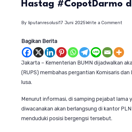
Hastag #CopotDarmo 
on
By
liputanresolusi
17 Juni 2025
Write a Comment
Jela
Bagikan Berita
RUP
PLN
X
Jakarta – Kementerian BUMN dijadwalkan 
Dih
(RUPS) membahas pergantian Komisaris dan D
Munc
lusa.
Has
Menurut informasi, di samping pejabat lama
#Co
diwacanakan akan berlangsung di kantor PLN 
dan
menduduki posisi bergengsi tersebut.
#sa