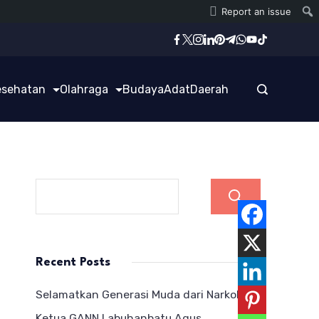
Report an issue
esehatan
Olahraga
Budaya
Adat
Daerah
Cari
Recent Posts
Selamatkan Generasi Muda dari Narkoba,
Ketua GANN Labuhanbatu Agus