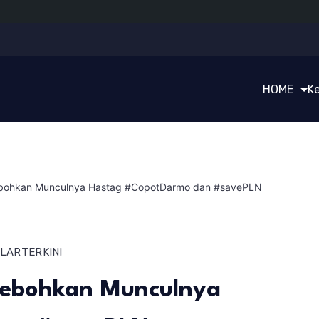
HOME
K
ebohkan Munculnya Hastag #CopotDarmo dan #savePLN
ULAR
TERKINI
hebohkan Munculnya