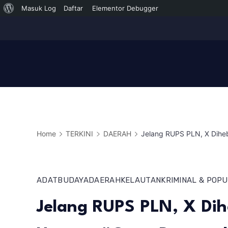
Tentang
Masuk Log
Daftar
Elementor Debugger
Skip
WordPress
to
content
Home
TERKINI
DAERAH
Jelang RUPS PLN, X Dih
ADAT
BUDAYA
DAERAH
KELAUTAN
KRIMINAL & POP
Jelang RUPS PLN, X Di