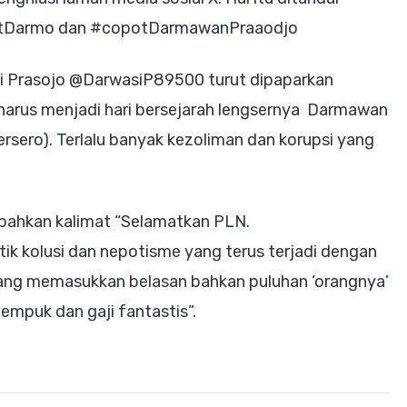
otDarmo dan #copotDarmawanPraaodjo
i Prasojo @DarwasiP89500 turut dipaparkan
harus menjadi hari bersejarah lengsernya Darmawan
ersero). Terlalu banyak kezoliman dan korupsi yang
mbahkan kalimat “Selamatkan PLN.
ik kolusi dan nepotisme yang terus terjadi dengan
yang memasukkan belasan bahkan puluhan ‘orangnya’
empuk dan gaji fantastis”.