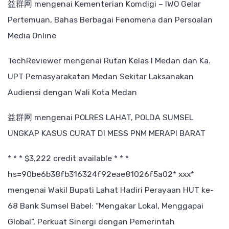
益群网
mengenai
Kementerian Komdigi – IWO Gelar
Pertemuan, Bahas Berbagai Fenomena dan Persoalan
Media Online
TechReviewer
mengenai
Rutan Kelas I Medan dan Ka.
UPT Pemasyarakatan Medan Sekitar Laksanakan
Audiensi dengan Wali Kota Medan
益群网
mengenai
POLRES LAHAT, POLDA SUMSEL
UNGKAP KASUS CURAT DI MESS PNM MERAPI BARAT
* * * $3,222 credit available * * *
hs=90be6b38fb316324f92eae81026f5a02* ххх*
mengenai
Wakil Bupati Lahat Hadiri Perayaan HUT ke-
68 Bank Sumsel Babel: “Mengakar Lokal, Menggapai
Global”, Perkuat Sinergi dengan Pemerintah