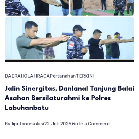
DAERAH
OLAHRAGA
Pertanahan
TERKINI
Jalin Sinergitas, Danlanal Tanjung Balai
Asahan Bersilaturahmi ke Polres
Labuhanbatu
on
By
liputanresolusi
22 Juli 2025
Write a Comment
Jalin