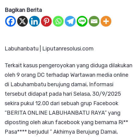
Isu
Bagikan Berita
DC
VS
Wartawa
Dilabuha
Labuhanbatu | Liputanresolusi.com
Berdamai
Namun
Terkait kasus pengeroyokan yang diduga dilakukan
7
oleh 9 orang DC terhadap Wartawan media online
Pelaku
di Labuhambatu berujung damai, Informasi
Masih
tersebut didapat pada hari Selasa, 30/9/2025
Buron,
sekira pukul 12.00 dari sebuah grup Facebook
Apakah
“BERITA ONLINE LABUHANBATU RAYA” yang
Bisa
diposting oleh akun facebook yang bernama Ri**
RJ
Pasa**** berjudul ” Akhirnya Berujung Damai,
?