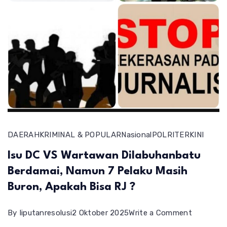
DAERAH
KRIMINAL & POPULAR
Nasional
POLRI
TERKINI
Isu DC VS Wartawan Dilabuhanbatu
Berdamai, Namun 7 Pelaku Masih
Buron, Apakah Bisa RJ ?
on
By
liputanresolusi
2 Oktober 2025
Write a Comment