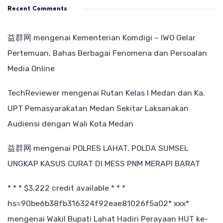
Recent Comments
益群网
mengenai
Kementerian Komdigi – IWO Gelar
Pertemuan, Bahas Berbagai Fenomena dan Persoalan
Media Online
TechReviewer
mengenai
Rutan Kelas I Medan dan Ka.
UPT Pemasyarakatan Medan Sekitar Laksanakan
Audiensi dengan Wali Kota Medan
益群网
mengenai
POLRES LAHAT, POLDA SUMSEL
UNGKAP KASUS CURAT DI MESS PNM MERAPI BARAT
* * * $3,222 credit available * * *
hs=90be6b38fb316324f92eae81026f5a02* ххх*
mengenai
Wakil Bupati Lahat Hadiri Perayaan HUT ke-