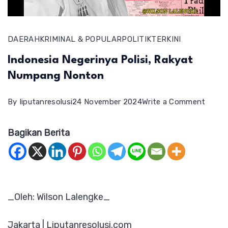
DAERAH
KRIMINAL & POPULAR
POLITIK
TERKINI
Indonesia Negerinya Polisi, Rakyat
Numpang Nonton
on
By
liputanresolusi
24 November 2024
Write a Comment
Indon
Bagikan Berita
Neger
Polisi,
Rakya
Nump
_Oleh: Wilson Lalengke_
Nont
Jakarta | Liputanresolusi.com