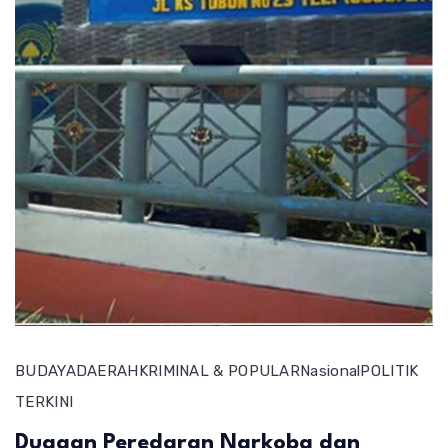
BUDAYA
DAERAH
KRIMINAL & POPULAR
Nasional
POLITIK
TERKINI
Dugaan Peredaran Narkoba dan