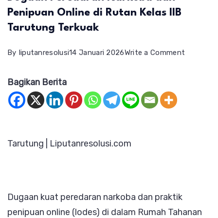
Penipuan Online di Rutan Kelas IIB
Tarutung Terkuak
on
By
liputanresolusi
14 Januari 2026
Write a Comment
Dugaan
Bagikan Berita
Peredara
Narkoba
dan
Penipuan
Tarutung | Liputanresolusi.com
Online
di
Rutan
Kelas
Dugaan kuat peredaran narkoba dan praktik
IIB
penipuan online (lodes) di dalam Rumah Tahanan