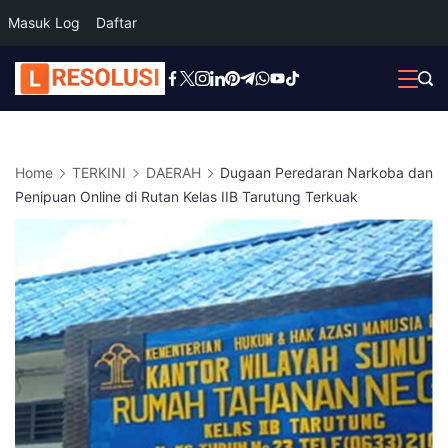
Masuk Log
Daftar
Skip
to
content
Home
TERKINI
DAERAH
Dugaan Peredaran Narkoba dan
Penipuan Online di Rutan Kelas IIB Tarutung Terkuak