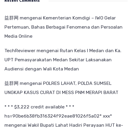
Recent Comments
益群网
mengenai
Kementerian Komdigi – IWO Gelar
Pertemuan, Bahas Berbagai Fenomena dan Persoalan
Media Online
TechReviewer
mengenai
Rutan Kelas I Medan dan Ka.
UPT Pemasyarakatan Medan Sekitar Laksanakan
Audiensi dengan Wali Kota Medan
益群网
mengenai
POLRES LAHAT, POLDA SUMSEL
UNGKAP KASUS CURAT DI MESS PNM MERAPI BARAT
* * * $3,222 credit available * * *
hs=90be6b38fb316324f92eae81026f5a02* ххх*
mengenai
Wakil Bupati Lahat Hadiri Perayaan HUT ke-