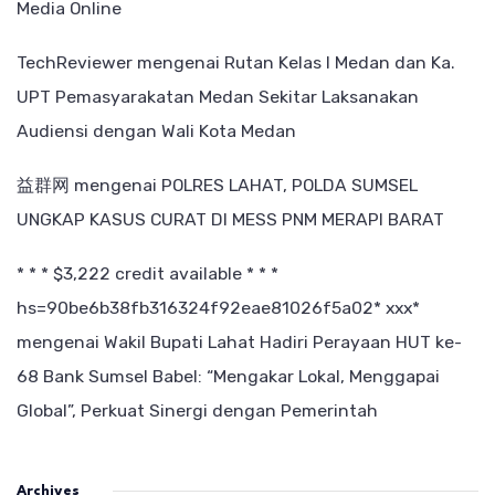
Media Online
TechReviewer
mengenai
Rutan Kelas I Medan dan Ka.
UPT Pemasyarakatan Medan Sekitar Laksanakan
Audiensi dengan Wali Kota Medan
益群网
mengenai
POLRES LAHAT, POLDA SUMSEL
UNGKAP KASUS CURAT DI MESS PNM MERAPI BARAT
* * * $3,222 credit available * * *
hs=90be6b38fb316324f92eae81026f5a02* ххх*
mengenai
Wakil Bupati Lahat Hadiri Perayaan HUT ke-
68 Bank Sumsel Babel: “Mengakar Lokal, Menggapai
Global”, Perkuat Sinergi dengan Pemerintah
Archives