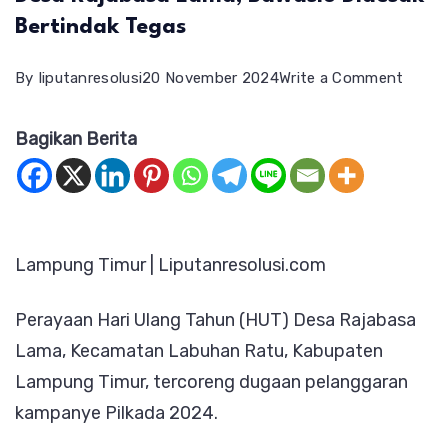
Bertindak Tegas
on
By
liputanresolusi
20 November 2024
Write a Comment
Duga
Bagikan Berita
Kamp
Terse
di
HUT
Lampung Timur | Liputanresolusi.com
Desa
Rajab
Perayaan Hari Ulang Tahun (HUT) Desa Rajabasa
Lama,
Lama, Kecamatan Labuhan Ratu, Kabupaten
Bawas
Lampung Timur, tercoreng dugaan pelanggaran
Dides
kampanye Pilkada 2024.
Berti