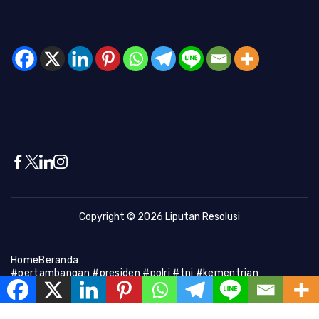
Copyright © 2026
Liputan Resolusi
Home
Beranda
#pertambangan #presiden #polri #tni #kementrian
#presiden #Kapolri #indonesia