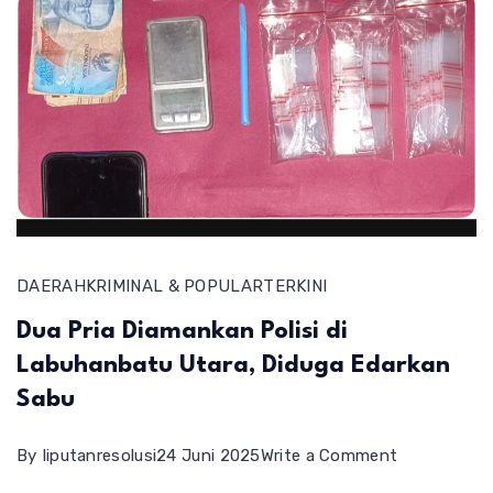
DAERAH
KRIMINAL & POPULAR
TERKINI
Dua Pria Diamankan Polisi di
Labuhanbatu Utara, Diduga Edarkan
Sabu
on
By
liputanresolusi
24 Juni 2025
Write a Comment
Dua