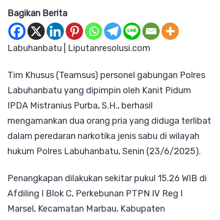
Bagikan Berita
Pria
Diamankan
Polisi
Labuhanbatu | Liputanresolusi.com
di
Tim Khusus (Teamsus) personel gabungan Polres
Labuhanbat
Labuhanbatu yang dipimpin oleh Kanit Pidum
Utara,
IPDA Mistranius Purba, S.H., berhasil
Diduga
mengamankan dua orang pria yang diduga terlibat
Edarkan
dalam peredaran narkotika jenis sabu di wilayah
Sabu
hukum Polres Labuhanbatu, Senin (23/6/2025).
Penangkapan dilakukan sekitar pukul 15.26 WIB di
Afdiling I Blok C, Perkebunan PTPN IV Reg I
Marsel, Kecamatan Marbau, Kabupaten