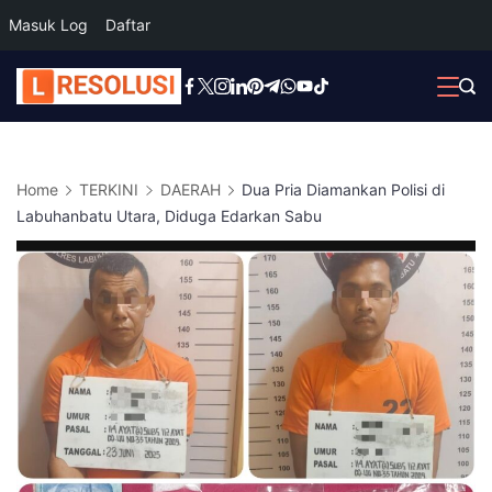
Masuk Log
Daftar
Skip
to
content
Home
TERKINI
DAERAH
Dua Pria Diamankan Polisi di
Labuhanbatu Utara, Diduga Edarkan Sabu