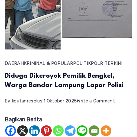
DAERAH
KRIMINAL & POPULAR
POLITIK
POLRI
TERKINI
Diduga Dikeroyok Pemilik Bengkel,
Warga Bandar Lampung Lapor Polisi
on
By
liputanresolusi
1 Oktober 2025
Write a Comment
Diduga
Bagikan Berita
Dikeroyok
Pemilik