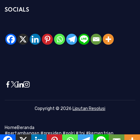
SOCIALS
Copyright © 2026
Liputan Resolusi
Home
Beranda
#pertambangan #presiden #polri #tni #kementrian
#presiden #Kapolri #indonesia