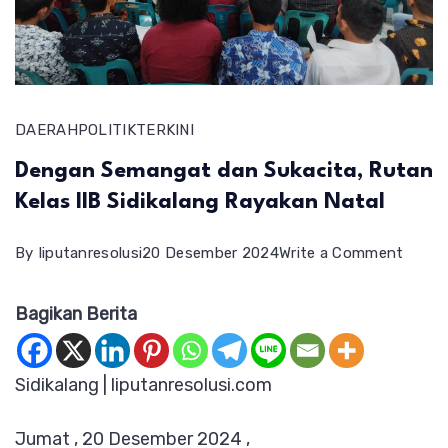
DAERAH
POLITIK
TERKINI
Dengan Semangat dan Sukacita, Rutan
Kelas IIB Sidikalang Rayakan Natal
on
By
liputanresolusi
20 Desember 2024
Write a Comment
Deng
Bagikan Berita
Sema
dan
Sukaci
Sidikalang | liputanresolusi.com
Rutan
Jumat , 20 Desember 2024 ,
Kelas