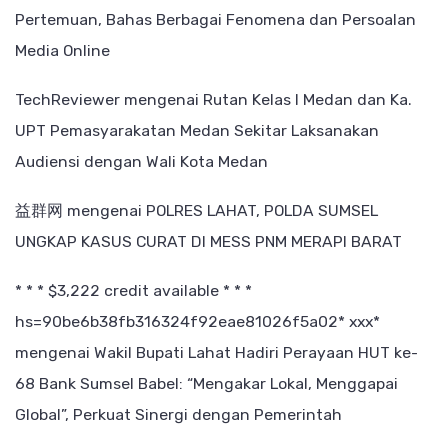
Pertemuan, Bahas Berbagai Fenomena dan Persoalan
Media Online
TechReviewer
mengenai
Rutan Kelas I Medan dan Ka.
UPT Pemasyarakatan Medan Sekitar Laksanakan
Audiensi dengan Wali Kota Medan
益群网
mengenai
POLRES LAHAT, POLDA SUMSEL
UNGKAP KASUS CURAT DI MESS PNM MERAPI BARAT
* * * $3,222 credit available * * *
hs=90be6b38fb316324f92eae81026f5a02* ххх*
mengenai
Wakil Bupati Lahat Hadiri Perayaan HUT ke-
68 Bank Sumsel Babel: “Mengakar Lokal, Menggapai
Global”, Perkuat Sinergi dengan Pemerintah