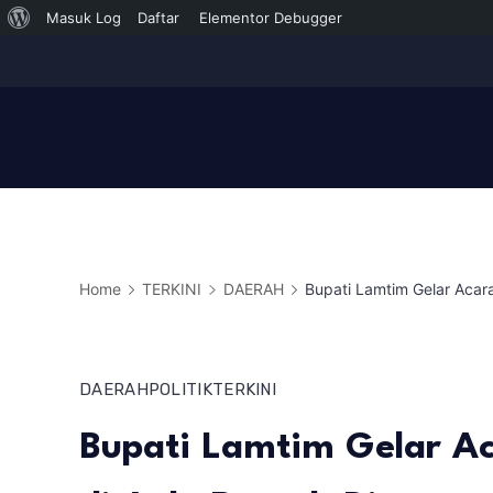
Tentang
Masuk Log
Daftar
Elementor Debugger
Skip
WordPress
to
content
Home
TERKINI
DAERAH
Bupati Lamtim Gelar Acar
DAERAH
POLITIK
TERKINI
Bupati Lamtim Gelar A