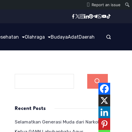
Report an issue
esehatan
Olahraga
Budaya
Adat
Daerah
Cari
Recent Posts
Selamatkan Generasi Muda dari Narkoba,
Ketua GANN Labuhanbatu Agus