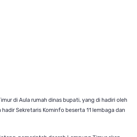
ati
tim
r
ra
a
sa
sama
r di Aula rumah dinas bupati, yang di hadiri oleh
 hadir Sekretaris Kominfo beserta 11 lembaga dan
a
mah
as