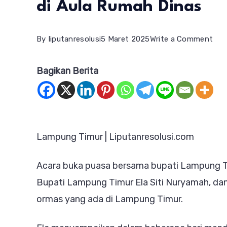
di Aula Rumah Dinas
on
By
liputanresolusi
5 Maret 2025
Write a Comment
Bup
Bagikan Berita
Lam
Gela
Aca
Buk
Lampung Timur | Liputanresolusi.com
Pua
Ber
Acara buka puasa bersama bupati Lampung Timu
di
Bupati Lampung Timur Ela Siti Nuryamah, dan
Aul
ormas yang ada di Lampung Timur.
Ru
Din