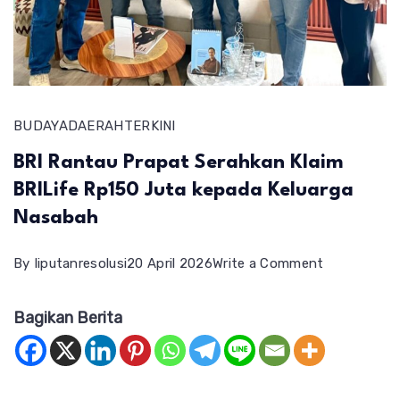
BUDAYA
DAERAH
TERKINI
BRI Rantau Prapat Serahkan Klaim
BRILife Rp150 Juta kepada Keluarga
Nasabah
on
By
liputanresolusi
20 April 2026
Write a Comment
BRI
Bagikan Berita
Rantau
Prapat
Serahkan