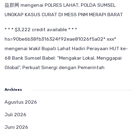
益群网
mengenai
POLRES LAHAT, POLDA SUMSEL
UNGKAP KASUS CURAT DI MESS PNM MERAPI BARAT
* * * $3,222 credit available * * *
hs=90be6b38fb316324f92eae81026f5a02* ххх*
mengenai
Wakil Bupati Lahat Hadiri Perayaan HUT ke-
68 Bank Sumsel Babel: “Mengakar Lokal, Menggapai
Global”, Perkuat Sinergi dengan Pemerintah
Archives
Agustus 2026
Juli 2026
Juni 2026