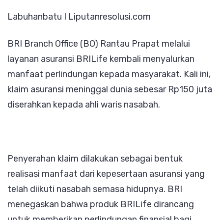
Klaim
Labuhanbatu I Liputanresolusi.com
BRILife
Rp150
BRI Branch Office (BO) Rantau Prapat melalui
Juta
layanan asuransi BRILife kembali menyalurkan
kepada
manfaat perlindungan kepada masyarakat. Kali ini,
Keluarga
klaim asuransi meninggal dunia sebesar Rp150 juta
Nasabah
diserahkan kepada ahli waris nasabah.
Penyerahan klaim dilakukan sebagai bentuk
realisasi manfaat dari kepesertaan asuransi yang
telah diikuti nasabah semasa hidupnya. BRI
menegaskan bahwa produk BRILife dirancang
untuk memberikan perlindungan finansial bagi