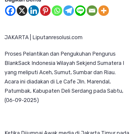
(BI)
Sukse
Lakuk
JAKARTA | Liputanresolusi.com
Peng
Sekje
Proses Pelantikan dan Pengukuhan Pengurus
dan
BlankSack Indonesia Wilayah Sekjend Sumatera I
Kepe
yang meliputi Aceh, Sumut, Sumbar dan Riau.
Wilay
Acara ini diadakan di Le Cafe Jln. Marendal,
Suma
Patumbak, Kabupaten Deli Serdang pada Sabtu,
I
(06-09-2025)
Ketika Dijumpai Awak media di Jakarta Timur pada