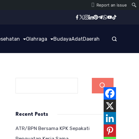
Report an issue
esehatan
Olahraga
Budaya
Adat
Daerah
Cari
Recent Posts
ATR/BPN Bersama KPK Sepakati
Penguatan Kerja Sama