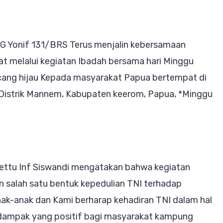
Minggu,
Satgas
Yonif
 Yonif 131/BRS Terus menjalin kebersamaan
131/BRS
t melalui kegiatan Ibadah bersama hari Minggu
Membagikan
ang hijau Kepada masyarakat Papua bertempat di
Makanan
Distrik Mannem, Kabupaten keerom, Papua, *Minggu
Bubur
Kacang
Hijau
Kepada
ettu Inf Siswandi mengatakan bahwa kegiatan
Warga
 salah satu bentuk kepedulian TNI terhadap
ak-anak dan Kami berharap kehadiran TNI dalam hal
 dampak yang positif bagi masyarakat kampung