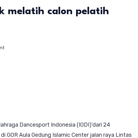
 melatih calon pelatih
on
nt
Amir
Faisol
SH
mendatang
kan
pelatih
IODI
lahraga Dancesport Indonesia (IODI)’dari 24
propinsi
 GOR Aula Gedung Islamic Center jalan raya Lintas