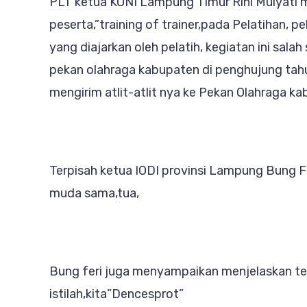
PLT ketua KONI Lampung Timur Rini Mulyati
peserta,”training of trainer,pada Pelatihan, 
yang diajarkan oleh pelatih, kegiatan ini sal
pekan olahraga kabupaten di penghujung tah
mengirim atlit-atlit nya ke Pekan Olahraga k
Terpisah ketua IODI provinsi Lampung Bung 
muda sama,tua,
Bung feri juga menyampaikan menjelaskan ter
istilah,kita”Dencesprot”