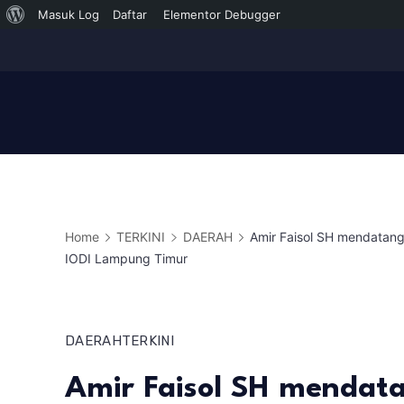
Tentang
Masuk Log
Daftar
Elementor Debugger
Skip
WordPress
to
content
Home
TERKINI
DAERAH
Amir Faisol SH mendatang 
IODI Lampung Timur
DAERAH
TERKINI
Amir Faisol SH mendata