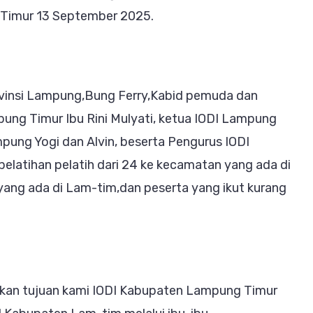
Lampung,
Timur 13 September 2025.
untuk
melatih
calon
rovinsi Lampung,Bung Ferry,Kabid pemuda dan
pelatih
ung Timur Ibu Rini Mulyati, ketua IODI Lampung
IODI
ampung Yogi dan Alvin, beserta Pengurus IODI
Lampung
elatihan pelatih dari 24 ke kecamatan yang ada di
Timur
yang ada di Lam-tim,dan peserta yang ikut kurang
kan tujuan kami IODI Kabupaten Lampung Timur