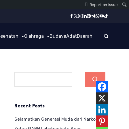
Report an issue
esehatan
Olahraga
Budaya
Adat
Daerah
Cari
Recent Posts
Selamatkan Generasi Muda dari Narkoba,
Ketua GANN Labuhanbatu Agus