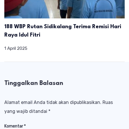
188 WBP Rutan Sidikalang Terima Remisi Hari
Raya Idul Fitri
1 April 2025
Tinggalkan Balasan
Alamat email Anda tidak akan dipublikasikan.
Ruas
yang wajib ditandai
*
Komentar
*