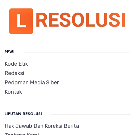
PPWI
Kode Etik
Redaksi
Pedoman Media Siber
Kontak
LIPUTAN RESOLUSI
Hak Jawab Dan Koreksi Berita