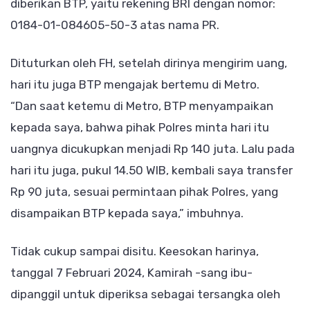
diberikan BTP, yaitu rekening BRI dengan nomor:
0184-01-084605-50-3 atas nama PR.
Dituturkan oleh FH, setelah dirinya mengirim uang,
hari itu juga BTP mengajak bertemu di Metro.
“Dan saat ketemu di Metro, BTP menyampaikan
kepada saya, bahwa pihak Polres minta hari itu
uangnya dicukupkan menjadi Rp 140 juta. Lalu pada
hari itu juga, pukul 14.50 WIB, kembali saya transfer
Rp 90 juta, sesuai permintaan pihak Polres, yang
disampaikan BTP kepada saya,” imbuhnya.
Tidak cukup sampai disitu. Keesokan harinya,
tanggal 7 Februari 2024, Kamirah -sang ibu-
dipanggil untuk diperiksa sebagai tersangka oleh