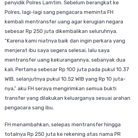
penyidik Polres Lamtim. Sebelum berangkat ke
Polres, lagi-lagi sang pengacara meminta FH
kembali mentransfer uang agar kerugian negara
sebesar Rp 250 juta dikembalikan seluruhnya.
“Karena kami niatnya baik dan ingin perkara yang
menjerat ibu saya segera selesai, lalu saya
mentransfer uang kekurangannya, sebanyak dua
kali. Pertama sebesar Rp 100 juta pada pukul 10.37
WIB, selanjutnya pukul 10.52 WIB yang Rp 10 juta-
nya,” aku FH seraya mengirimkan semua bukti
transfer yang dilakukan keluarganya sesuai arahan
pengacara sang ibu.
FH menambahkan, selepas mentransfer hingga
totalnya Rp 250 juta ke rekening atas nama PR