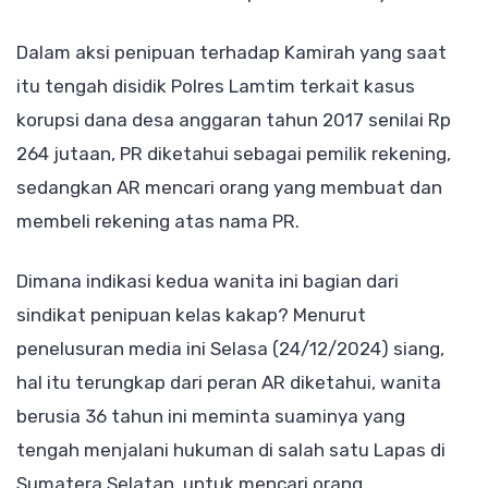
Dalam aksi penipuan terhadap Kamirah yang saat
itu tengah disidik Polres Lamtim terkait kasus
korupsi dana desa anggaran tahun 2017 senilai Rp
264 jutaan, PR diketahui sebagai pemilik rekening,
sedangkan AR mencari orang yang membuat dan
membeli rekening atas nama PR.
Dimana indikasi kedua wanita ini bagian dari
sindikat penipuan kelas kakap? Menurut
penelusuran media ini Selasa (24/12/2024) siang,
hal itu terungkap dari peran AR diketahui, wanita
berusia 36 tahun ini meminta suaminya yang
tengah menjalani hukuman di salah satu Lapas di
Sumatera Selatan, untuk mencari orang