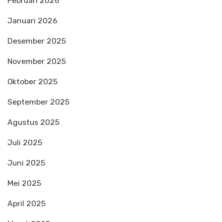
Februari 2026
Januari 2026
Desember 2025
November 2025
Oktober 2025
September 2025
Agustus 2025
Juli 2025
Juni 2025
Mei 2025
April 2025