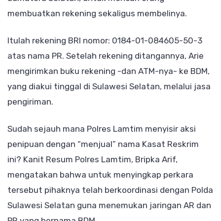
membuatkan rekening sekaligus membelinya.
Itulah rekening BRI nomor: 0184-01-084605-50-3
atas nama PR. Setelah rekening ditangannya, Arie
mengirimkan buku rekening -dan ATM-nya- ke BDM,
yang diakui tinggal di Sulawesi Selatan, melalui jasa
pengiriman.
Sudah sejauh mana Polres Lamtim menyisir aksi
penipuan dengan “menjual” nama Kasat Reskrim
ini? Kanit Resum Polres Lamtim, Bripka Arif,
mengatakan bahwa untuk menyingkap perkara
tersebut pihaknya telah berkoordinasi dengan Polda
Sulawesi Selatan guna menemukan jaringan AR dan
PR yang bernama BDM.