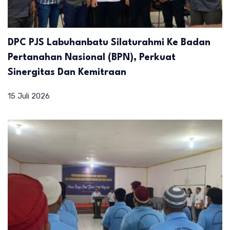
DPC PJS Labuhanbatu Silaturahmi Ke Badan
Pertanahan Nasional (BPN), Perkuat
Sinergitas Dan Kemitraan
15 Juli 2026