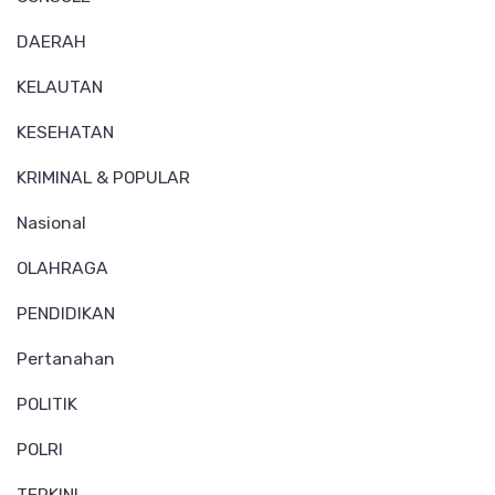
DAERAH
KELAUTAN
KESEHATAN
KRIMINAL & POPULAR
Nasional
OLAHRAGA
PENDIDIKAN
Pertanahan
POLITIK
POLRI
TERKINI