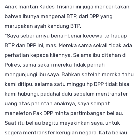
Anak mantan Kades Trisinar ini juga menceritakan,
bahwa ibunya mengenal BTP, dari DPP yang
merupakan ayah kandung BTP.
“Saya sebenarnya benar-benar kecewa terhadap
BTP dan DPP ini, mas. Mereka sama sekali tidak ada
perhatian kepada kliennya. Selama ibu ditahan di
Polres, sama sekali mereka tidak pernah
mengunjungi ibu saya. Bahkan setelah mereka tahu
kami ditipu, selama satu minggu hp DPP tidak bisa
kami hubungi, padahal dulu sebelum mentransfer
uang atas perintah anaknya, saya sempat
menelefon Pak DPP minta pertimbangan beliau.
Saat itu beliau begitu meyakinkan saya, untuk
segera mentransfer kerugian negara. Kata beliau