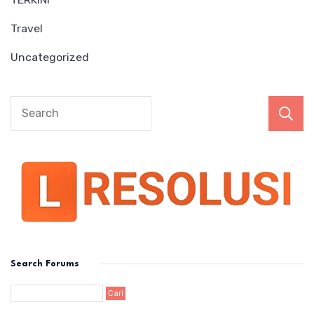
Travel
Uncategorized
Search Forums